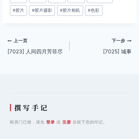
章
#
胶片
#
胶片摄影
#
胶片相机
#
色彩
标
签：
文
上一页
下一步
[7023] 人间四月芳菲尽
[7025] 城事
章
导
航
撰 写 手 记
暗房门已锁，请先
登录
或
注册
后留下您的印记。