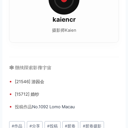
kaiencr
摄影师Kaien
🕸️ 继续探索影像宇宙
•
[21546] 游园会
•
[15712] 婚纱
•
投稿
作品
No.1092 Lomo Macau
文
#
作品
#
分享
#
投稿
#
胶卷
#
胶卷摄影