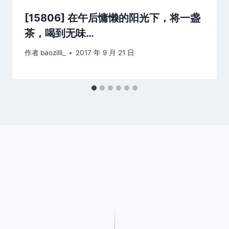
[15806] 在午后慵懒的阳光下，将一盏
茶，喝到无味…
作者
baozilll_
2017 年 9 月 21 日