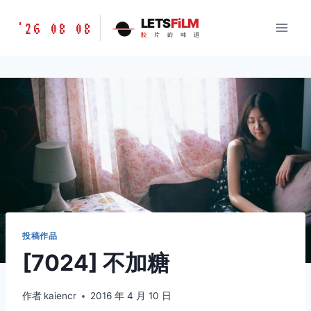
跳
胶
LETS
FiLM
'26 08 08
到
胶
片
的
味
道
片
内
的
容
味
道
LETSFILM
投稿作品
[7024] 不加糖
作者
kaiencr
2016 年 4 月 10 日