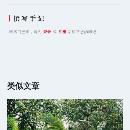
撰 写 手 记
暗房门已锁，请先
登录
或
注册
后留下您的印记。
类似文章