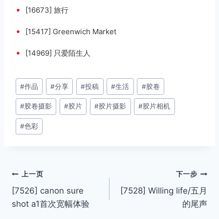
•
[16673] 旅行
•
[15417] Greenwich Market
•
[14969] 只爱陌生人
文
#
作品
#
分享
#
投稿
#
生活
#
胶卷
章
#
胶卷摄影
#
胶片
#
胶片摄影
#
胶片相机
标
签：
#
色彩
文
上一页
下一步
[7526] canon sure
[7528] Willing life/五月
章
shot a1首次宽幅体验
的尾声
导