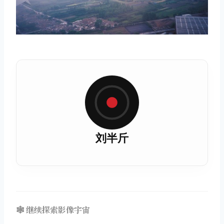
取消
搜索
刘半斤
🕸️ 继续探索影像宇宙