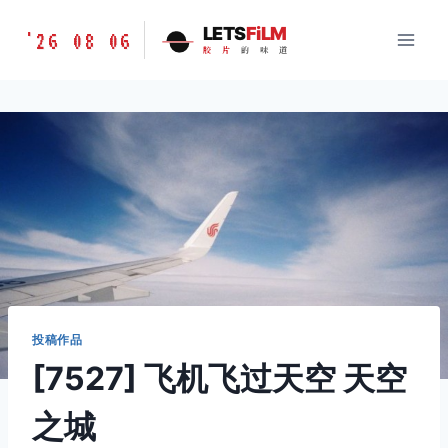
跳
胶
LETS
FiLM
'26 08 06
到
胶
片
的
味
道
片
内
的
容
味
道
LETSFILM
投稿作品
[7527] 飞机飞过天空 天空
之城