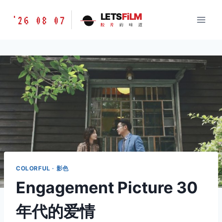
跳
胶
LETS
FiLM
'26 08 07
到
胶
片
的
味
道
片
内
的
容
味
道
LETSFILM
COLORFUL · 影色
Engagement Picture 30
年代的爱情