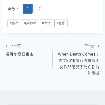
页数：
1
2
文
#
作品
#
摄影师
#
生活
#
色彩
章
标
签：
文
上一页
下一步
温哥华夏日夜市
When Death Comes：
章
透过2016旅行者摄影大
导
赛作品感受下死亡临前
的震撼
航