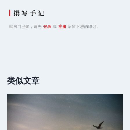
撰 写 手 记
暗房门已锁，请先
登录
或
注册
后留下您的印记。
类似文章