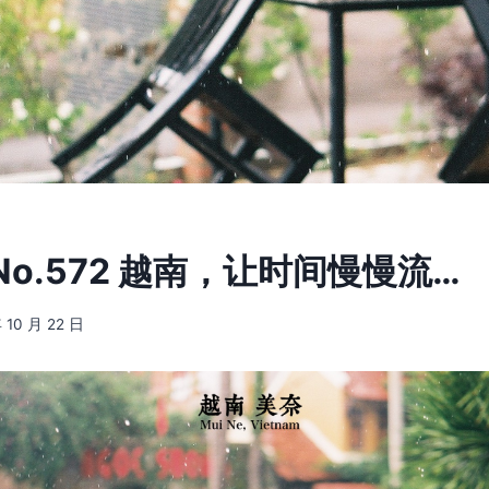
o.572 越南，让时间慢慢流…
 10 月 22 日