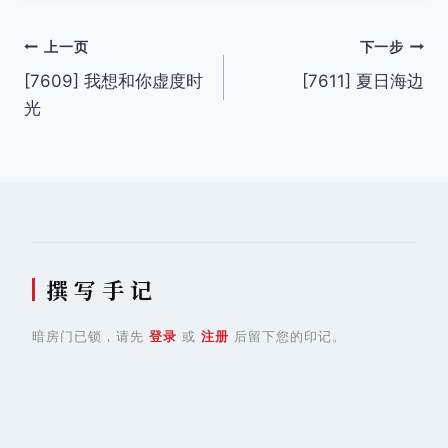
文
上一页
下一步
[7609] 我想和你虚度时
[7611] 夏日海边
章
光
导
航
撰 写 手 记
暗房门已锁，请先
登录
或
注册
后留下您的印记。