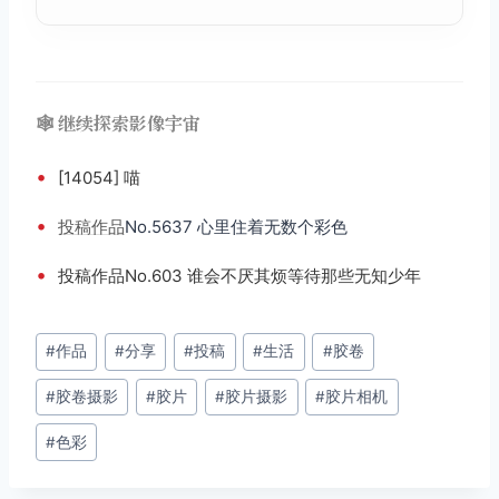
🕸️ 继续探索影像宇宙
•
[14054] 喵
•
投稿
作品
No.5637 心里住着无数个彩色
•
投稿作品No.603 谁会不厌其烦等待那些无知少年
文
#
作品
#
分享
#
投稿
#
生活
#
胶卷
章
#
胶卷摄影
#
胶片
#
胶片摄影
#
胶片相机
标
签：
#
色彩