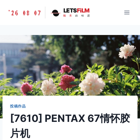
跳
胶
LETS
FiLM
'26 08 07
到
胶
片
的
味
道
片
内
的
容
味
道
LETSFILM
投稿作品
[7610] PENTAX 67情怀胶
片机