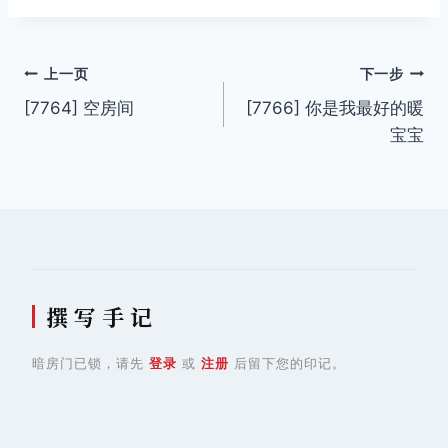
签：
文
上一页
下一步
[7764] 空房间
[7766] 你是我最好的暖
章
宝宝
导
航
撰 写 手 记
暗房门已锁，请先
登录
或
注册
后留下您的印记。