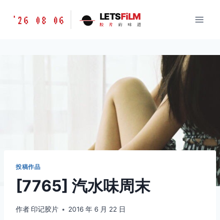
跳
胶
LETS
FiLM
'26 08 06
到
胶
片
的
味
道
片
内
的
容
味
道
LETSFILM
投稿作品
[7765] 汽水味周末
作者
印记胶片
2016 年 6 月 22 日