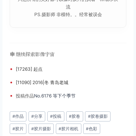
流
PS.摄影师 非模特。。经常被误会
🕸️ 继续探索影像宇宙
•
[17263] 起点
•
[11090] 2016|冬 青岛老城
•
投稿
作品
No.6176 等下个季节
文
#
作品
#
分享
#
投稿
#
胶卷
#
胶卷摄影
章
#
胶片
#
胶片摄影
#
胶片相机
#
色彩
标