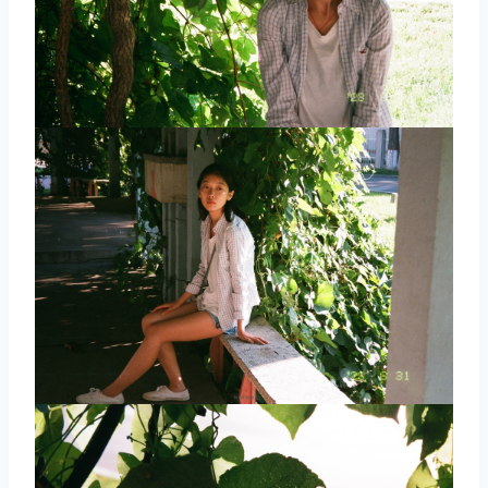
取消
搜索