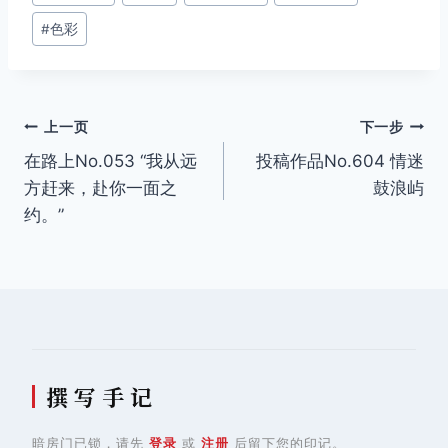
签：
#
色彩
文
上一页
下一步
在路上No.053 “我从远
投稿作品No.604 情迷
章
方赶来，赴你一面之
鼓浪屿
导
约。”
航
撰 写 手 记
暗房门已锁，请先
登录
或
注册
后留下您的印记。