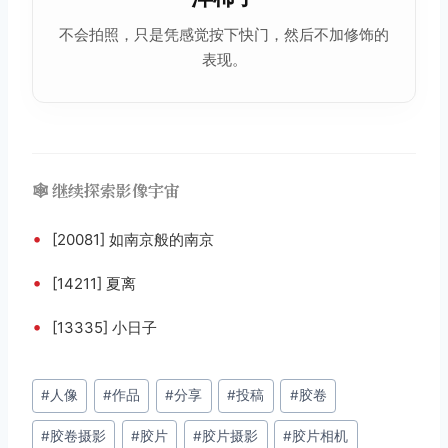
不会拍照，只是凭感觉按下快门，然后不加修饰的
表现。
🕸️ 继续探索影像宇宙
•
[20081] 如南京般的南京
•
[14211] 夏离
•
[13335] 小日子
文
#
人像
#
作品
#
分享
#
投稿
#
胶卷
章
#
胶卷摄影
#
胶片
#
胶片摄影
#
胶片相机
标