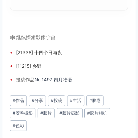
🕸️ 继续探索影像宇宙
•
[21338] 十四个日与夜
•
[11215] 乡野
•
投稿
作品
No.1497 四月物语
文
#
作品
#
分享
#
投稿
#
生活
#
胶卷
章
#
胶卷摄影
#
胶片
#
胶片摄影
#
胶片相机
标
签：
#
色彩