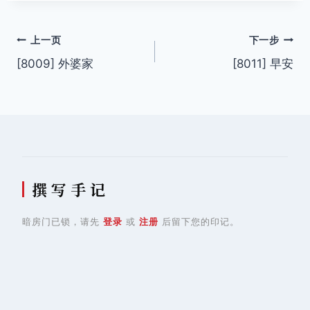
文
上一页
下一步
[8009] 外婆家
[8011] 早安
章
导
航
撰 写 手 记
暗房门已锁，请先
登录
或
注册
后留下您的印记。