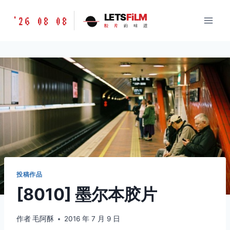
跳
胶
LETS
FiLM
'26 08 08
到
胶
片
的
味
道
片
内
的
容
味
道
LETSFILM
投稿作品
[8010] 墨尔本胶片
作者
毛阿酥
2016 年 7 月 9 日