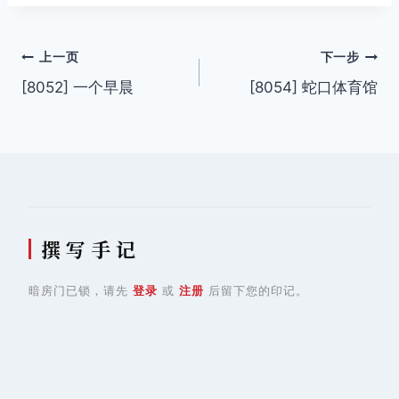
标
签：
文
上一页
下一步
[8052] 一个早晨
[8054] 蛇口体育馆
章
导
航
撰 写 手 记
暗房门已锁，请先
登录
或
注册
后留下您的印记。