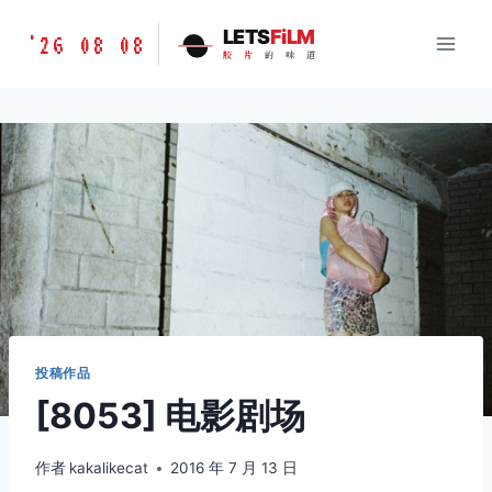
跳
胶
LETS
FiLM
'26 08 08
到
胶
片
的
味
道
片
内
的
容
味
道
LETSFILM
投稿作品
[8053] 电影剧场
作者
kakalikecat
2016 年 7 月 13 日