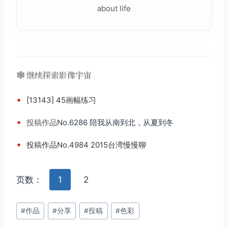
about life
🕸️ 继续探索影像宇宙
•
[13143] 45画幅练习
•
投稿
作品
No.6286 陪我从南到北，从夏到冬
•
投稿作品No.4984 2015台湾慢慢聊
页数：
1
2
文
#
作品
#
分享
#
投稿
#
色彩
章