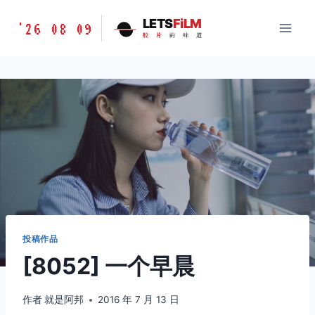
跳
胶
LETS
FiLM
'26 08 09
到
胶
片
的
味
道
片
内
的
容
味
道
LETSFILM
投稿作品
[8052] 一个早晨
作者
就是阿邦
2016 年 7 月 13 日