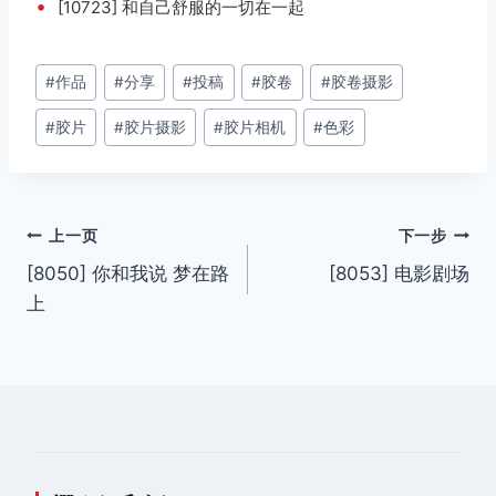
•
[10723] 和自己舒服的一切在一起
文
#
作品
#
分享
#
投稿
#
胶卷
#
胶卷摄影
章
#
胶片
#
胶片摄影
#
胶片相机
#
色彩
标
签：
文
上一页
下一步
[8050] 你和我说 梦在路
[8053] 电影剧场
章
上
导
航