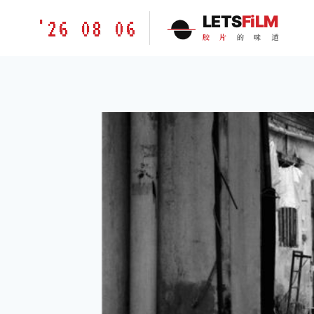
跳
胶
LETS
FiLM
'26 08 06
到
片
胶
片
的
味
道
内
的
容
味
道
LETSFILM