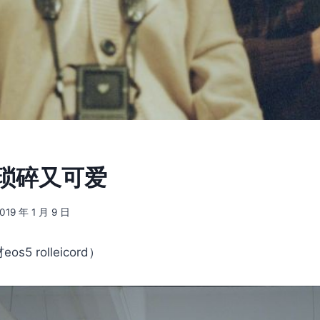
] 琐碎又可爱
019 年 1 月 9 日
eos5 rolleicord）