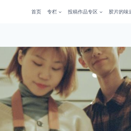
首页
专栏
投稿作品专区
胶片的味