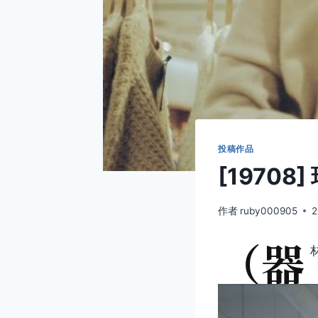
投稿作品
[19708
作者
ruby000905
2
（器
材