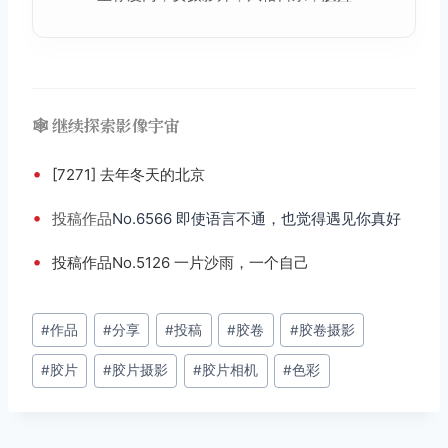
🕸️ 继续探索影像宇宙
•
[7271] 去年冬天的北京
•
投稿
作品
No.6566 即使语言不通，也觉得遇见你真好
•
投稿作品No.5126 一片沙雨，一个自己
文
#
作品
#
分享
#
投稿
#
胶卷
#
胶卷摄影
章
#
胶片
#
胶片摄影
#
胶片相机
#
色彩
标
签：