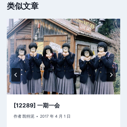
类似文章
[12289] 一期一会
作者
凯特泥
2017 年 4 月 1 日