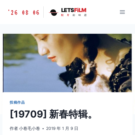
跳
胶
LETS
FiLM
'26 08 06
到
胶
片
的
味
道
片
内
的
容
味
道
LETSFILM
投稿作品
[19709] 新春特辑。
作者
小卷毛小卷
2019 年 1 月 9 日