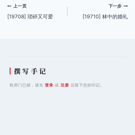
文
上一页
下一步
[19708] 琐碎又可爱
[19710] 林中的婚礼
章
导
航
撰 写 手 记
暗房门已锁，请先
登录
或
注册
后留下您的印记。