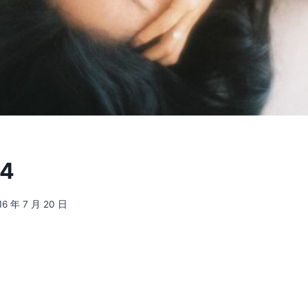
-4
16 年 7 月 20 日