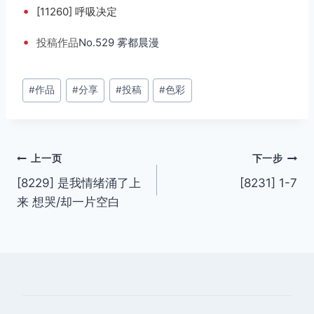
•
[11260] 呼吸决定
•
投稿
作品
No.529 雾都晨漫
文
#
作品
#
分享
#
投稿
#
色彩
章
标
签：
文
上一页
下一步
[8229] 是我情绪涌了上
[8231] 1-7
章
来 想哭/却一片空白
导
航