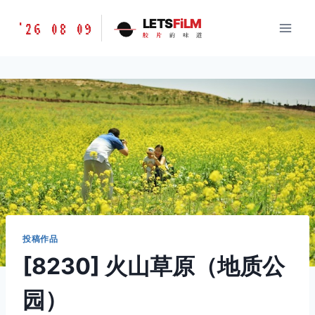
跳
胶
LETS
FiLM
'26 08 09
到
胶
片
的
味
道
片
内
的
容
味
道
LETSFILM
投稿作品
[8230] 火山草原（地质公
园）