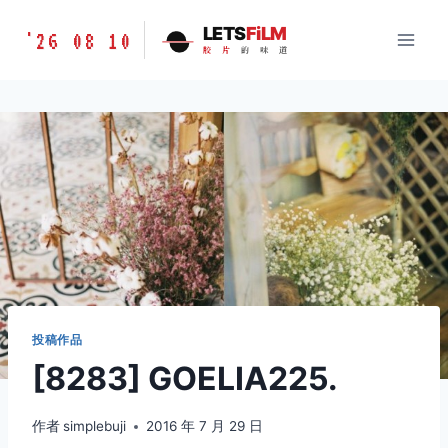
跳
胶
LETS
FiLM
'26 08 10
到
胶
片
的
味
道
片
内
的
容
味
道
LETSFILM
投稿作品
[8283] GOELIA225.
作者
simplebuji
2016 年 7 月 29 日