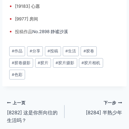
•
[19183] 心愿
•
[9977] 房间
•
投稿
作品
No.2898 静谧沙溪
文
#
作品
#
分享
#
投稿
#
生活
#
胶卷
章
#
胶卷摄影
#
胶片
#
胶片摄影
#
胶片相机
标
签：
#
色彩
文
上一页
下一步
[8282] 这是你所向往的
[8284] 半熟少年
章
生活吗？
导