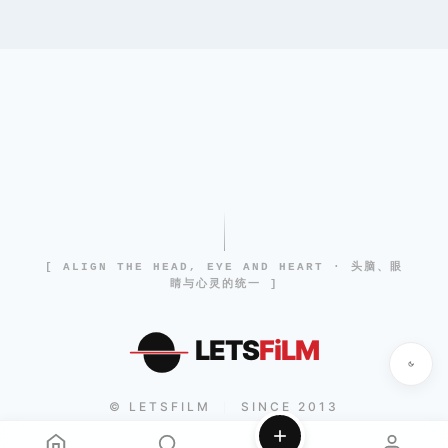
[ ALIGN THE HEAD, EYE AND HEART · 头脑、眼
睛与心灵的统一 ]
LETS
FiLM
© LETSFILM
SINCE 2013
|