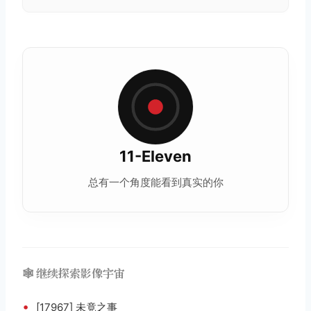
11-Eleven
总有一个角度能看到真实的你
🕸️ 继续探索影像宇宙
•
[17967] 未竟之事