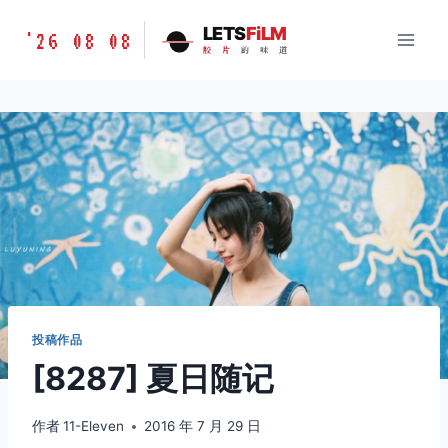
跳
胶
LETS
FiLM
'26 08 08
到
胶
片
的
味
道
片
内
的
容
味
道
LETSFILM
投稿作品
[8287] 夏日随记
作者
11-Eleven
2016 年 7 月 29 日