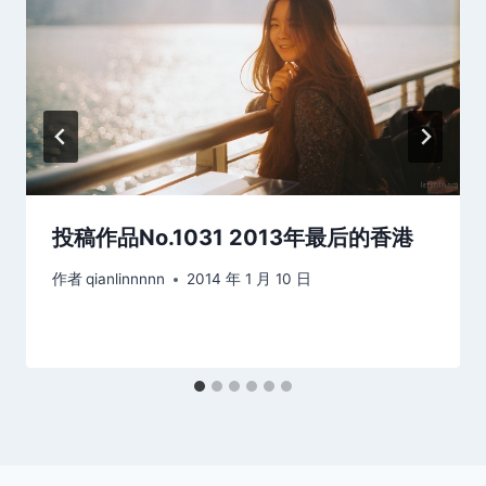
投稿作品No.1031 2013年最后的香港
作者
qianlinnnnn
2014 年 1 月 10 日