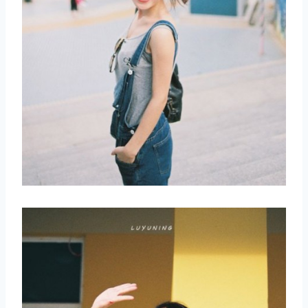
取消
搜索