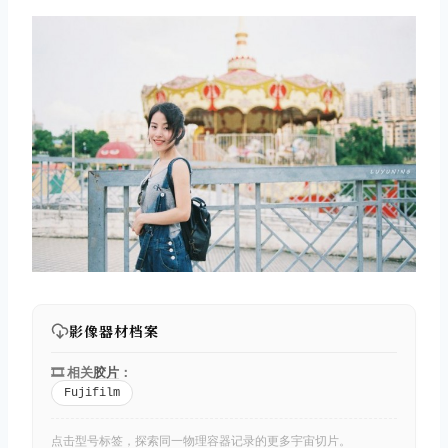
影像器材档案
🎞️ 相关
胶片
：
Fujifilm
点击型号标签，探索同一物理容器记录的更多宇宙切片。