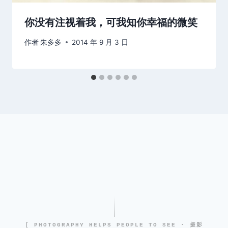
你没有注视着我，可我知你幸福的微笑
作者
朱多多
2014 年 9 月 3 日
[ PHOTOGRAPHY HELPS PEOPLE TO SEE · 摄影