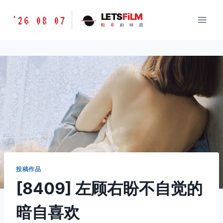
跳
胶
LETS
FiLM
'26 08 07
到
胶
片
的
味
道
片
内
的
容
味
道
LETSFILM
投稿作品
[8409] 左顾右盼不自觉的
暗自喜欢