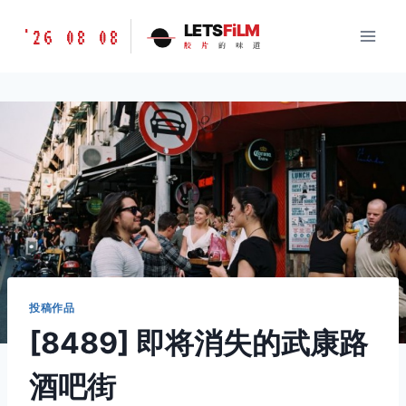
跳
胶
LETS
FiLM
'26 08 08
到
胶
片
的
味
道
片
内
的
容
味
道
LETSFILM
投稿作品
[8489] 即将消失的武康路
酒吧街