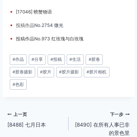
•
[17046] 螃蟹物语
•
投稿
作品
No.2754 微光
•
投稿作品No.973 红玫瑰与白玫瑰
文
#
作品
#
分享
#
投稿
#
生活
#
胶卷
章
#
胶卷摄影
#
胶片
#
胶片摄影
#
胶片相机
标
签：
#
色彩
文
上一页
下一步
[8488] 七月日本
[8490] 在所有人事已非
章
的景色里