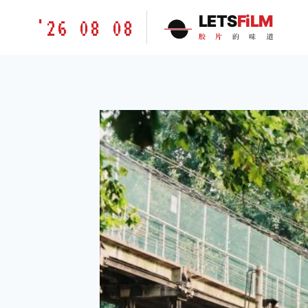
跳
胶
LETS
FiLM
'26 08 08
到
片
胶
片
的
味
道
内
的
容
味
道
LETSFILM