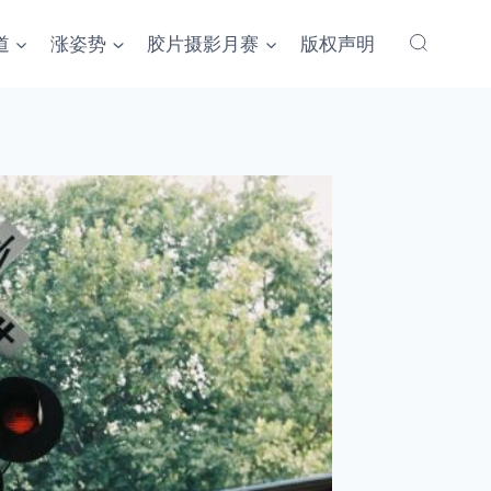
道
涨姿势
胶片摄影月赛
版权声明