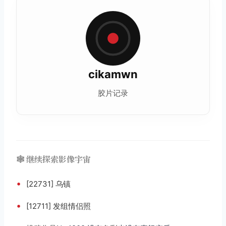
cikamwn
胶片记录
🕸️ 继续探索影像宇宙
•
[22731] 乌镇
•
[12711] 发组情侣照