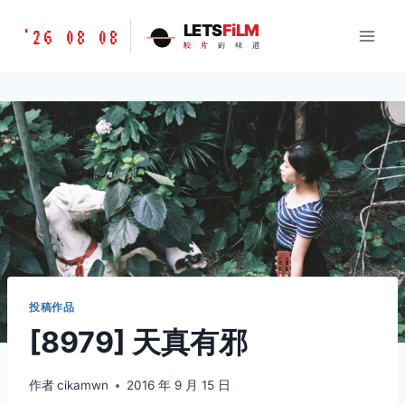
跳
胶
LETS
FiLM
'26 08 08
到
胶
片
的
味
道
片
内
的
容
味
道
LETSFILM
投稿作品
[8979] 天真有邪
作者
cikamwn
2016 年 9 月 15 日