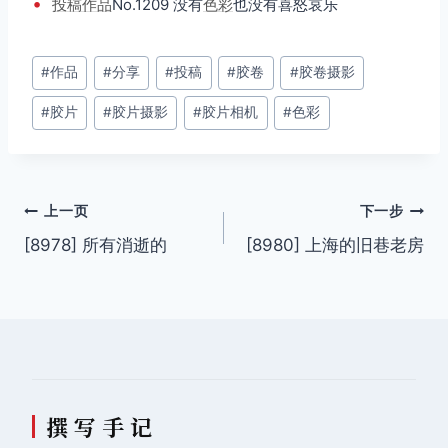
•
投稿
作品
No.1209 没有
色彩
也没有喜怒哀乐
文
#
作品
#
分享
#
投稿
#
胶卷
#
胶卷摄影
章
#
胶片
#
胶片摄影
#
胶片相机
#
色彩
标
签：
文
上一页
下一步
[8978] 所有消逝的
[8980] 上海的旧巷老房
章
导
航
撰 写 手 记