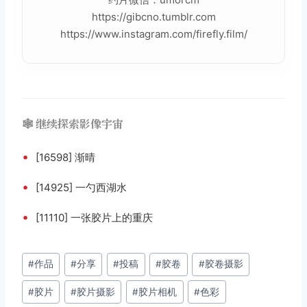
https://gibcno.tumblr.com
https://www.instagram.com/firefly.film/
🕸️ 继续探索影像宇宙
•
[16598] 渐晴
•
[14925] 一勺西湖水
•
[11110] 一张胶片上的重庆
文
#
作品
#
分享
#
投稿
#
胶卷
#
胶卷摄影
章
#
胶片
#
胶片摄影
#
胶片相机
#
色彩
标