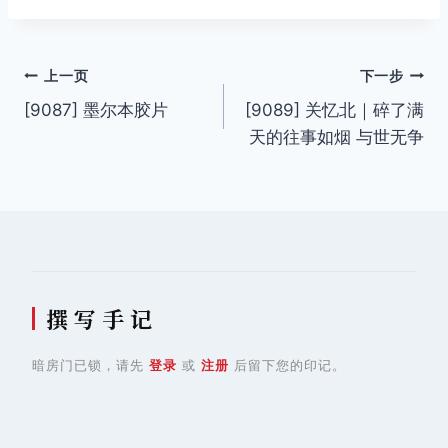
签：
文
上一页
下一步
[9087] 墨尔本胶片
[9089] 关忆北｜碎了满
章
天的往事如烟 与世无争
导
航
撰 写 手 记
暗房门已锁，请先
登录
或
注册
后留下您的印记。