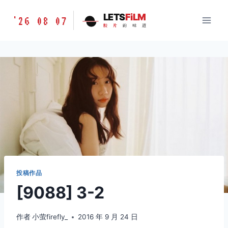
跳
胶
LETS
FiLM
'26 08 07
到
胶
片
的
味
道
片
内
的
容
味
道
LETSFILM
投稿作品
[9088] 3-2
作者
小萤firefly_
2016 年 9 月 24 日