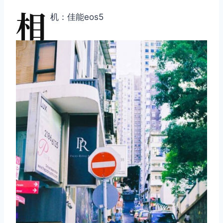
相
机：佳能eos5