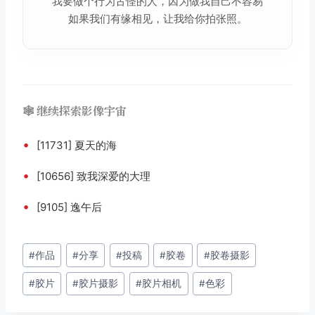
我要做个行为古怪的人，因为做我自己不容易
如果我们有缘相见，让我给你拍张照。
🕸️ 继续探索影像宇宙
•
[11731] 夏天的海
•
[10656] 致我深爱的大理
•
[9105] 逸午后
文
#
作品
#
分享
#
投稿
#
胶卷
#
胶卷摄影
章
#
胶片
#
胶片摄影
#
胶片相机
#
色彩
标
签：