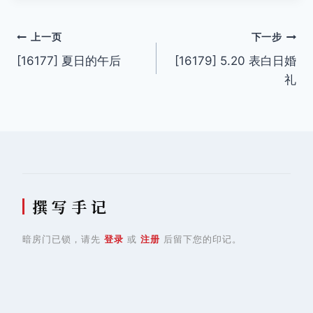
文
上一页
下一步
[16177] 夏日的午后
[16179] 5.20 表白日婚
章
礼
导
航
撰 写 手 记
暗房门已锁，请先
登录
或
注册
后留下您的印记。