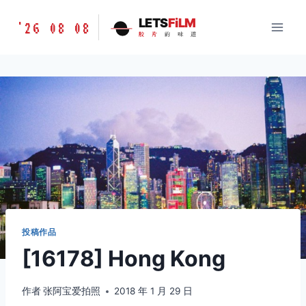
跳
胶
LETS
FiLM
'26 08 08
到
胶
片
的
味
道
片
内
的
容
味
道
LETSFILM
投稿作品
[16178] Hong Kong
作者
张阿宝爱拍照
2018 年 1 月 29 日