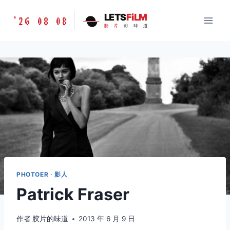
跳
胶
LETS
FiLM
'26 08 08
到
胶
片
的
味
道
片
内
的
容
味
道
LETSFILM
PHOTOER · 影人
Patrick Fraser
作者
胶片的味道
2013 年 6 月 9 日