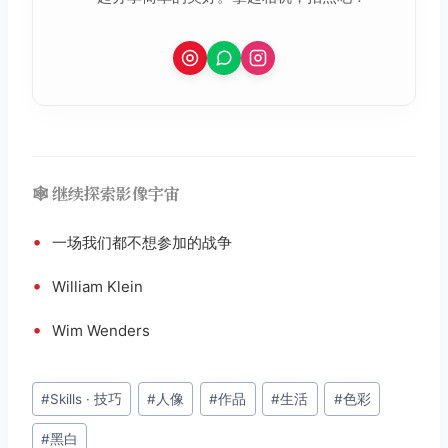
🕸️ 继续探索影像宇宙
•
一场我们都不想参加的战争
•
William Klein
•
Wim Wenders
文
#
Skills · 技巧
#
人像
#
作品
#
生活
#
色彩
章
#
黑白
标