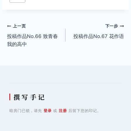
签：
文
上一页
下一步
投稿作品No.66 致青春
投稿作品No.67 花作语
章
我的高中
导
航
撰 写 手 记
暗房门已锁，请先
登录
或
注册
后留下您的印记。