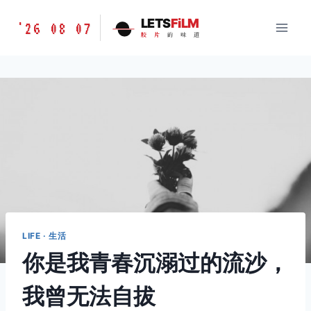
跳
胶
LETS
FiLM
'26 08 07
到
胶
片
的
味
道
片
内
的
容
味
道
LETSFILM
LIFE · 生活
你是我青春沉溺过的流沙，
我曾无法自拔