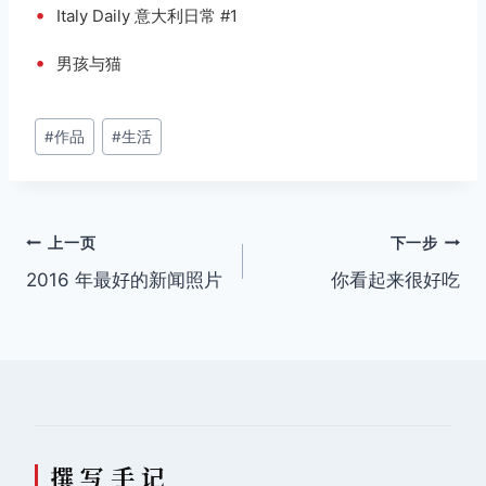
•
Italy Daily 意大利日常 #1
•
男孩与猫
文
#
作品
#
生活
章
标
签：
文
上一页
下一步
2016 年最好的新闻照片
你看起来很好吃
章
导
航
撰 写 手 记