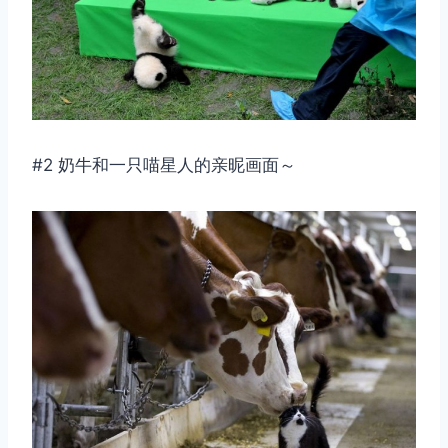
#2 奶牛和一只喵星人的亲昵画面～