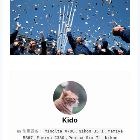
Kido
📸 常用设备：
Minolta X700，Nikon 35Ti，Mamiya
RB67，Mamiya C330，Pentax Six TL，Nikon