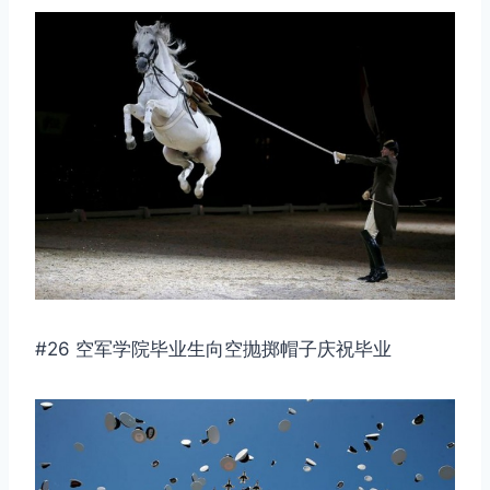
#26 空军学院毕业生向空抛掷帽子庆祝毕业