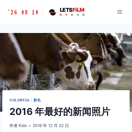
跳
胶
LETS
FiLM
'26 08 10
到
胶
片
的
味
道
片
内
的
容
味
道
LETSFILM
COLORFUL · 影色
2016 年最好的新闻照片
作者
Kido
2016 年 12 月 22 日