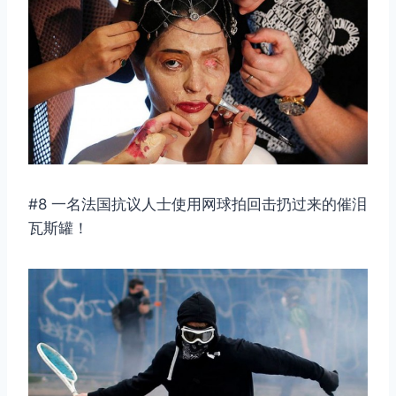
#8 一名法国抗议人士使用网球拍回击扔过来的催泪
瓦斯罐！