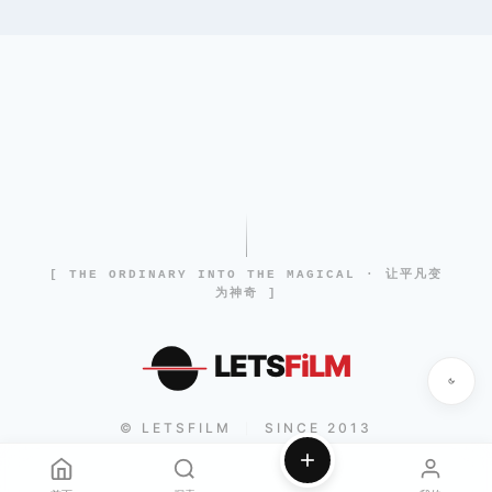
[ THE ORDINARY INTO THE MAGICAL · 让平凡变
为神奇 ]
LETS
FiLM
© LETSFILM
SINCE 2013
|