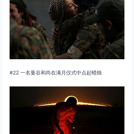
#22 一名曼谷和尚在满月仪式中点起蜡烛