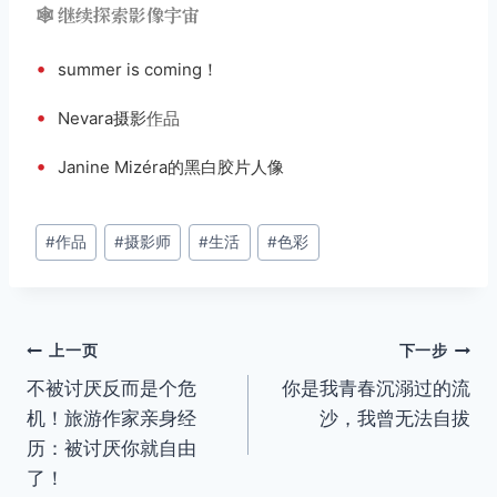
🕸️ 继续探索影像宇宙
•
summer is coming！
•
Nevara摄影
作品
•
Janine Mizéra的黑白胶片人像
文
#
作品
#
摄影师
#
生活
#
色彩
章
标
签：
文
上一页
下一步
不被讨厌反而是个危
你是我青春沉溺过的流
章
机！旅游作家亲身经
沙，我曾无法自拔
导
历：被讨厌你就自由
了！
航