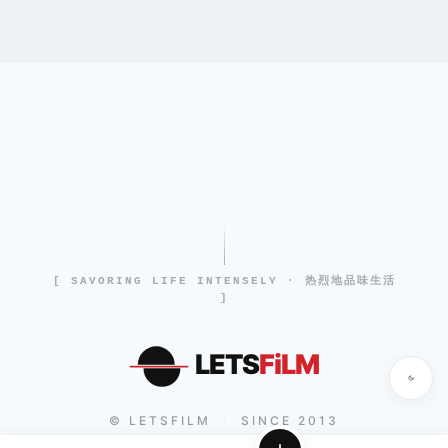
[ SAVORING LIFE INTENSELY · 热烈地品味生活
]
LETS
FiLM
© LETSFILM
SINCE 2013
|