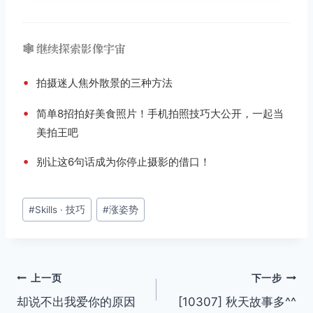
🕸️ 继续探索影像宇宙
•
拍摄迷人焦外散景的三种方法
•
简单8招拍好美食照片！手机拍照技巧大公开，一起当
美拍王吧
•
别让这6句话成为你停止摄影的借口！
文
#
Skills · 技巧
#
涨姿势
章
标
签：
文
上一页
下一步
却说不出我爱你的原因
[10307] 秋天故事多^^
章