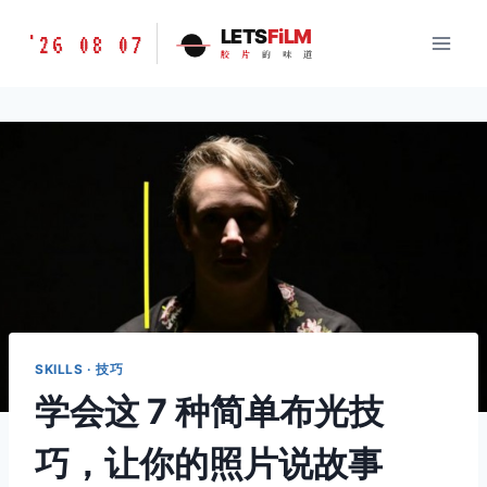
跳
胶
LETS
FiLM
'26 08 07
到
胶
片
的
味
道
片
内
的
容
味
道
LETSFILM
SKILLS · 技巧
学会这 7 种简单布光技
巧，让你的照片说故事