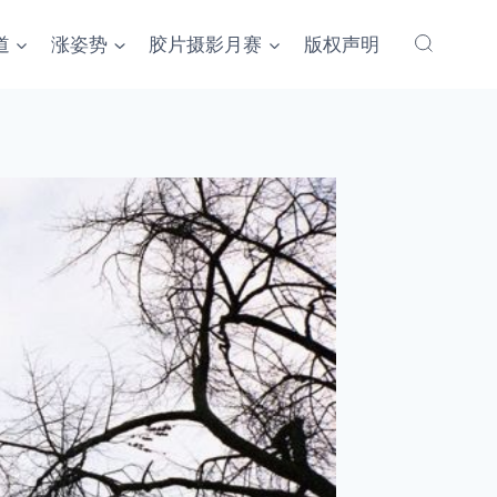
道
涨姿势
胶片摄影月赛
版权声明