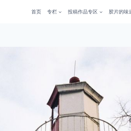
首页
专栏
投稿作品专区
胶片的味