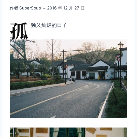
作者
SuperSoup
2016 年 12 月 27 日
孤
独又灿烂的日子