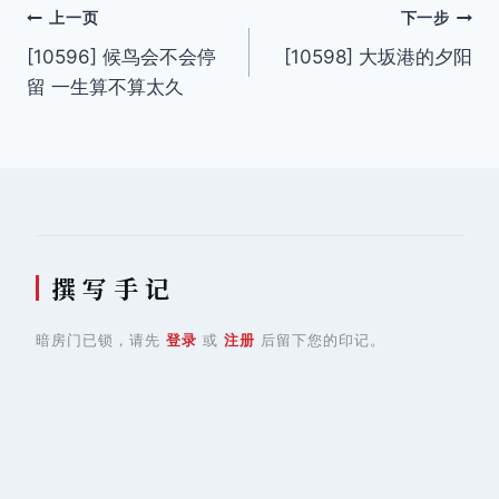
文
上一页
下一步
[10596] 候鸟会不会停
[10598] 大坂港的夕阳
章
留 一生算不算太久
导
航
撰 写 手 记
暗房门已锁，请先
登录
或
注册
后留下您的印记。