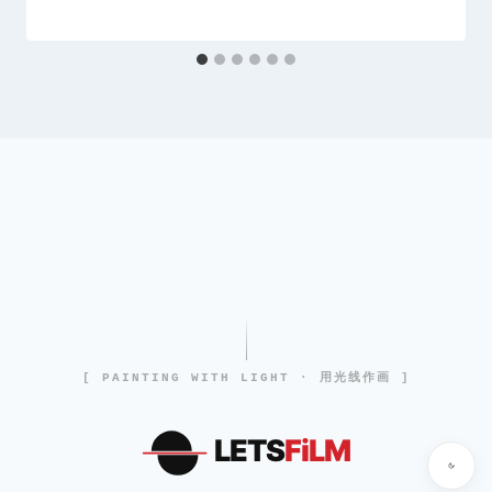
[ PAINTING WITH LIGHT · 用光线作画 ]
LETS
FiLM