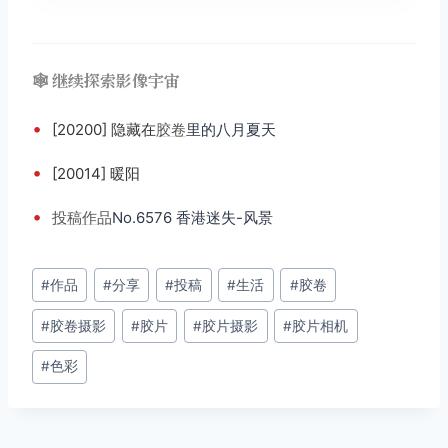
🕸️ 继续探索影像宇宙
•
[20200] 隐藏在
胶卷
里的八月夏天
•
[20014] 暖阳
•
投稿
作品
No.6576 香港迷失-风景
文
#
作品
#
分享
#
投稿
#
生活
#
胶卷
章
#
胶卷摄影
#
胶片
#
胶片摄影
#
胶片相机
标
签：
#
色彩