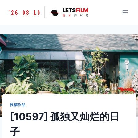
跳
胶
LETS
FiLM
'26 08 10
到
胶
片
的
味
道
片
内
的
容
味
道
LETSFILM
投稿作品
[10597] 孤独又灿烂的日
子