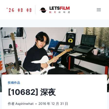
跳
胶
LETS
FiLM
'26 08 08
到
胶
片
的
味
道
片
内
的
容
味
道
LETSFILM
投稿作品
[10682] 深夜
作者
Aspirinwhat
2016 年 12 月 31 日