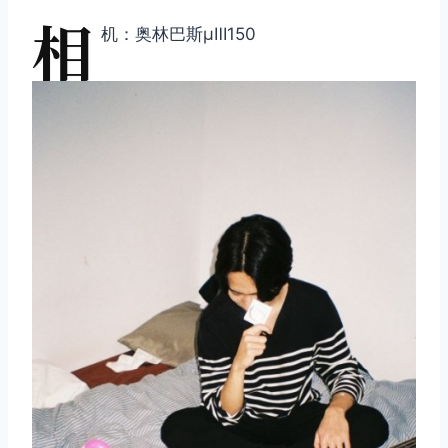
相
机：奥林巴斯μⅢ150