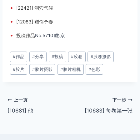
•
[22421] 洞穴气候
•
[12083] 赠你予春
•
投稿
作品
No.5710 瞰.京
文
#
作品
#
分享
#
投稿
#
胶卷
#
胶卷摄影
章
#
胶片
#
胶片摄影
#
胶片相机
#
色彩
标
签：
文
上一页
下一步
[10681] 他
[10683] 每卷第一张
章
导