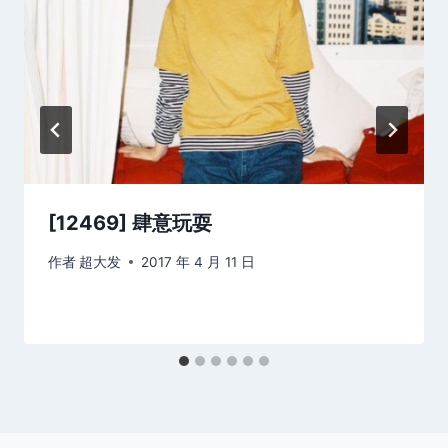
[12469] 肆意玩耍
作者
超大发
2017 年 4 月 11 日