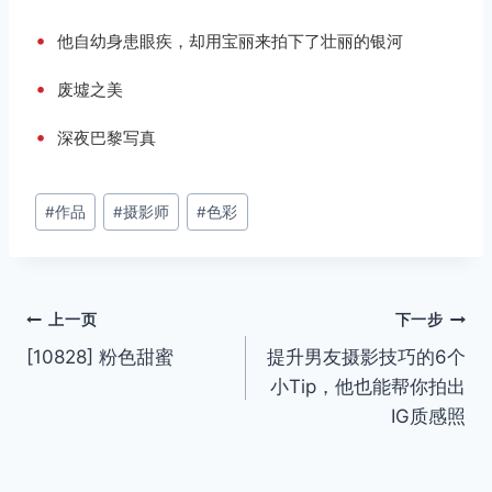
•
他自幼身患眼疾，却用宝丽来拍下了壮丽的银河
•
废墟之美
•
深夜巴黎写真
文
#
作品
#
摄影师
#
色彩
章
标
签：
文
上一页
下一步
[10828] 粉色甜蜜
提升男友摄影技巧的6个
章
小Tip，他也能帮你拍出
导
IG质感照
航