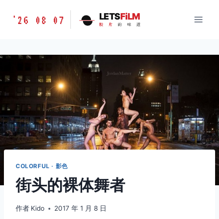
跳
胶
LETS
FiLM
'26 08 07
到
胶
片
的
味
道
片
内
的
容
味
道
LETSFILM
COLORFUL · 影色
街头的裸体舞者
作者
Kido
2017 年 1 月 8 日