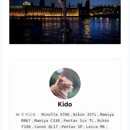
Kido
📸 常用设备：
Minolta X700，Nikon 35Ti，Mamiya
RB67，Mamiya C330，Pentax Six TL，Nikon
F100，Canon QL17，Pentax SP，Leica M6，