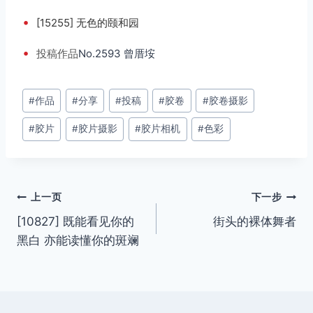
•
[15255] 无色的颐和园
•
投稿
作品
No.2593 曾厝垵
文
#
作品
#
分享
#
投稿
#
胶卷
#
胶卷摄影
章
#
胶片
#
胶片摄影
#
胶片相机
#
色彩
标
签：
文
上一页
下一步
[10827] 既能看见你的
街头的裸体舞者
章
黑白 亦能读懂你的斑斓
导
航