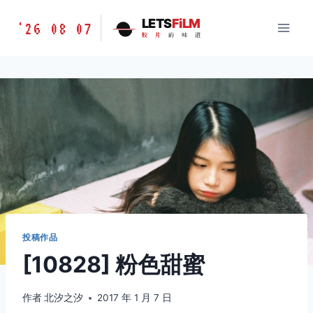
跳
胶
LETS
FiLM
'26 08 07
到
胶
片
的
味
道
片
内
的
容
味
道
LETSFILM
投稿作品
[10828] 粉色甜蜜
作者
北汐之汐
2017 年 1 月 7 日