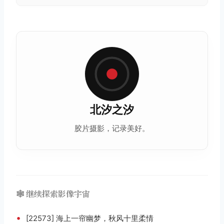
北汐之汐
胶片摄影
，记录美好。
🕸️ 继续探索影像宇宙
•
[22573] 海上一帘幽梦，秋风十里柔情