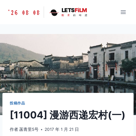
跳
胶
LETS
FiLM
'26 08 08
到
胶
片
的
味
道
片
内
的
容
味
道
LETSFILM
投稿作品
[11004] 漫游西递宏村(一)
作者
菡青里5号
2017 年 1 月 21 日