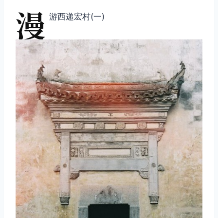
漫
游西递宏村(一)