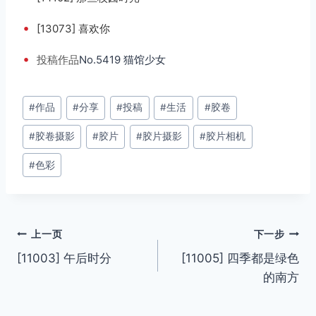
•
[13073] 喜欢你
•
投稿
作品
No.5419 猫馆少女
文
#
作品
#
分享
#
投稿
#
生活
#
胶卷
章
#
胶卷摄影
#
胶片
#
胶片摄影
#
胶片相机
标
签：
#
色彩
文
上一页
下一步
[11003] 午后时分
[11005] 四季都是绿色
章
的南方
导