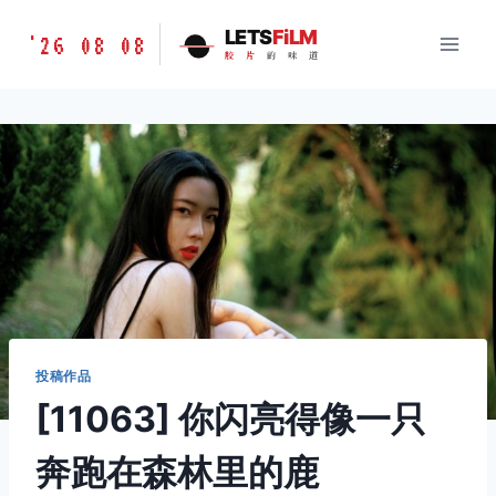
跳
胶
LETS
FiLM
'26 08 08
到
胶
片
的
味
道
片
内
的
容
味
道
LETSFILM
投稿作品
[11063] 你闪亮得像一只
奔跑在森林里的鹿