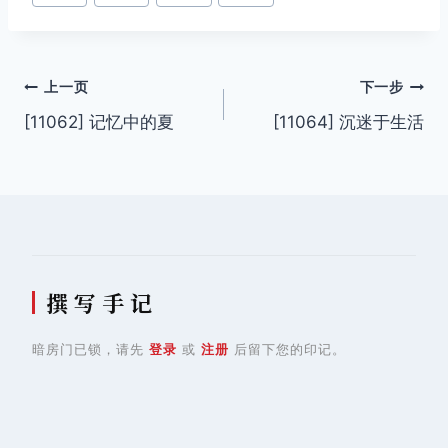
章
标
签：
文
上一页
下一步
[11062] 记忆中的夏
[11064] 沉迷于生活
章
导
航
撰 写 手 记
暗房门已锁，请先
登录
或
注册
后留下您的印记。