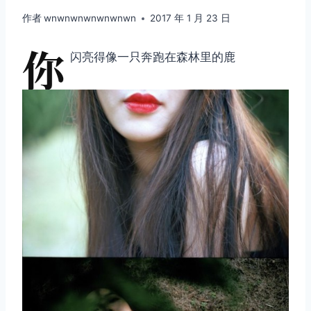
作者
wnwnwnwnwnwnwn
2017 年 1 月 23 日
你
闪亮得像一只奔跑在森林里的鹿