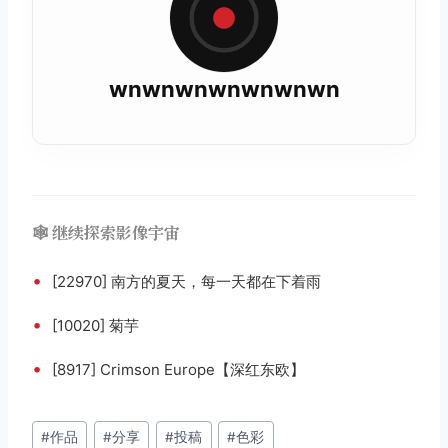
wnwnwnwnwnwnwn
🕸️ 继续探索影像宇宙
•
[22970] 南方的夏天，每一天都在下着雨
•
[10020] 菊芋
•
[8917] Crimson Europe【深红东欧】
文
#
作品
#
分享
#
投稿
#
色彩