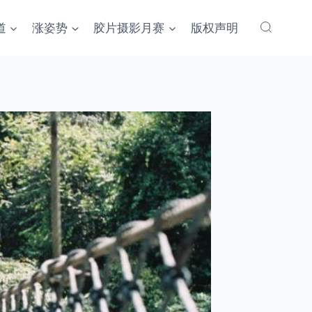
道
涨姿势
胶片摄影月赛
版权声明