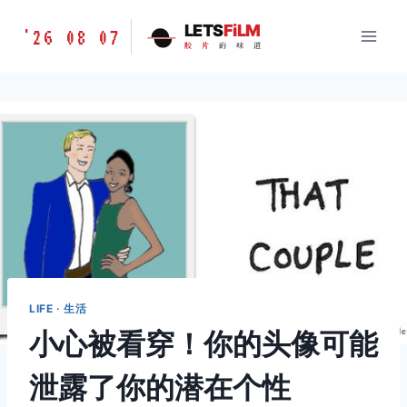
跳
胶
LETS
FiLM
'26 08 07
到
胶
片
的
味
道
片
内
的
容
味
道
LETSFILM
LIFE · 生活
小心被看穿！你的头像可能
泄露了你的潜在个性