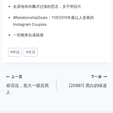
•
在原地等待飘洋过海的思念，关于明信片
•
#RelationshipGoals：11对2015年最让人羡慕的
Instagram Couples
•
一切都来自成就感
文
#
作品
#
生活
章
标
签：
文
上一页
下一步
俗话说，底大一级压死
[20881] 黑白的味道
章
人
导
航