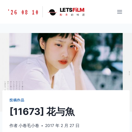
跳
胶
LETS
FiLM
'26 08 10
到
胶
片
的
味
道
片
内
的
容
味
道
LETSFILM
投稿作品
[11673] 花与魚
作者
小卷毛小卷
2017 年 2 月 27 日