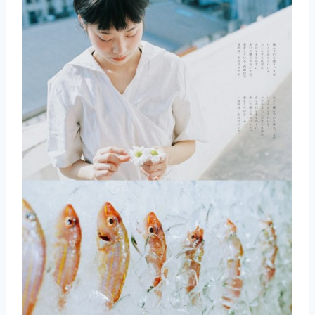
取消
搜索