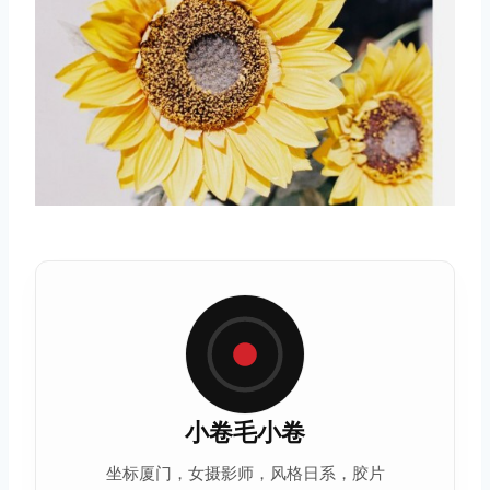
小卷毛小卷
坐标厦门，女摄影师，风格日系，胶片