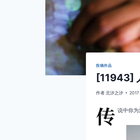
投稿作品
[11943
作者
北汐之汐
2017
传
说中你为