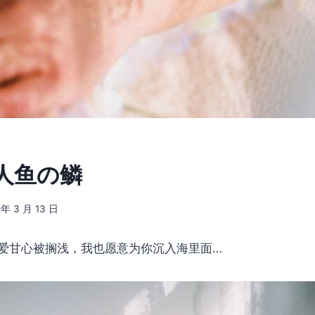
] 人鱼の鳞
 年 3 月 13 日
爱甘心被搁浅，我也愿意为你沉入海里面…