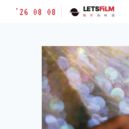
跳
胶
LETS
FiLM
'26 08 08
到
片
胶
片
的
味
道
内
的
容
味
道
LETSFILM