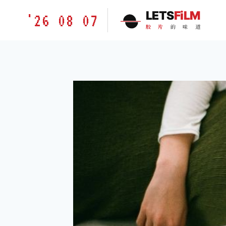
跳
胶
LETS
FiLM
'26 08 07
到
片
胶
片
的
味
道
内
的
容
味
道
LETSFILM