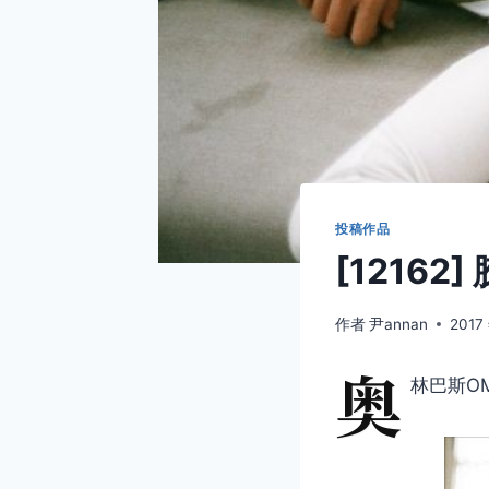
投稿作品
[1216
作者
尹annan
2017
奥
林巴斯OM