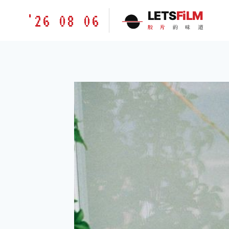
跳
胶
LETS
FiLM
'26 08 06
到
片
胶
片
的
味
道
内
的
容
味
道
LETSFILM