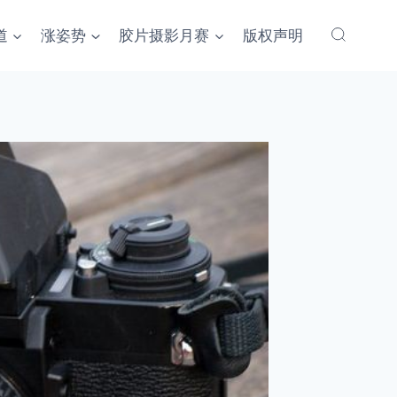
道
涨姿势
胶片摄影月赛
版权声明