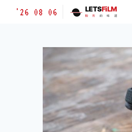
跳
胶
LETS
FiLM
'26 08 06
到
片
胶
片
的
味
道
内
的
容
味
道
LETSFILM