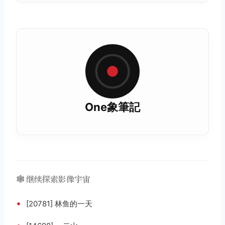
One象筆記
🕸️ 继续探索影像宇宙
•
[20781] 林鱼的一天