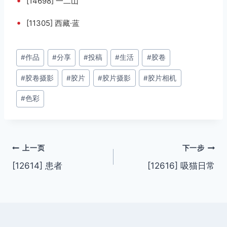
•
[14698] 一二山
•
[11305] 西藏·蓝
文
#
作品
#
分享
#
投稿
#
生活
#
胶卷
章
#
胶卷摄影
#
胶片
#
胶片摄影
#
胶片相机
标
签：
#
色彩
文
上一页
下一步
[12614] 患者
[12616] 吸猫日常
章
导
航