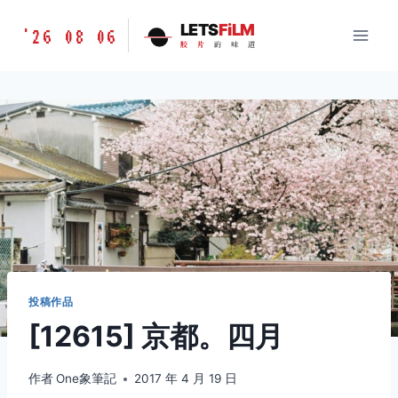
跳
胶
LETS
FiLM
'26 08 06
到
胶
片
的
味
道
片
内
的
容
味
道
LETSFILM
投稿作品
[12615] 京都。四月
作者
One象筆記
2017 年 4 月 19 日