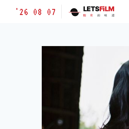
跳
胶
LETS
FiLM
'26 08 07
到
片
胶
片
的
味
道
内
的
容
味
道
LETSFILM