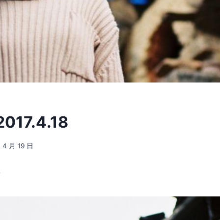
2017.4.18
 4 月 19 日
摄