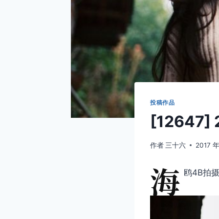
投稿作品
[12647] 
作者
三十六
2017 年
海
鸥4B拍