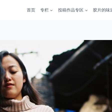
首页
专栏
投稿作品专区
胶片的味