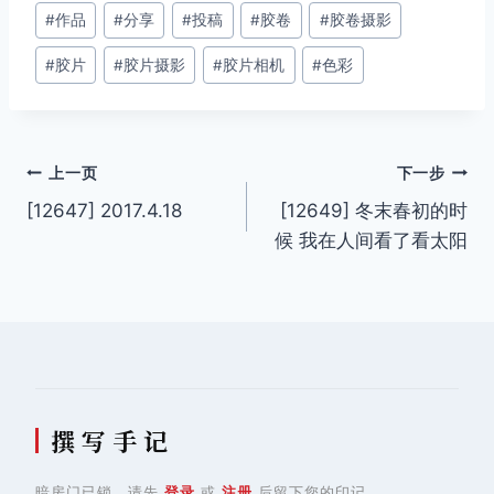
文
#
作品
#
分享
#
投稿
#
胶卷
#
胶卷摄影
章
#
胶片
#
胶片摄影
#
胶片相机
#
色彩
标
签：
文
上一页
下一步
[12647] 2017.4.18
[12649] 冬末春初的时
章
候 我在人间看了看太阳
导
航
撰 写 手 记
暗房门已锁，请先
登录
或
注册
后留下您的印记。