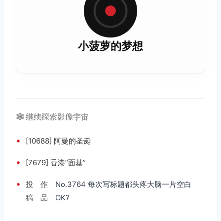
小菠萝的梦想
🕸️ 继续探索影像宇宙
•
[10688] 阿曼的圣诞
•
[7679] 香港“面基”
•
投
作
No.3764 每次写标题都头疼大脑一片空白
稿
品
OK?