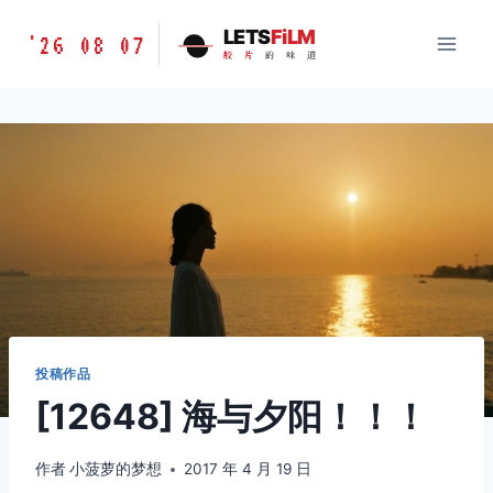
跳
胶
LETS
FiLM
'26 08 07
到
胶
片
的
味
道
片
内
的
容
味
道
LETSFILM
投稿作品
[12648] 海与夕阳！！！
作者
小菠萝的梦想
2017 年 4 月 19 日