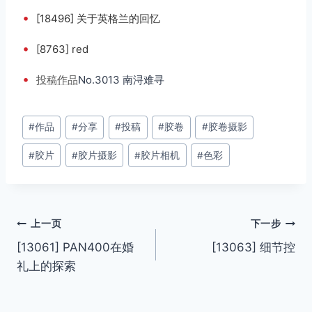
•
[18496] 关于英格兰的回忆
•
[8763] red
•
投稿
作品
No.3013 南浔难寻
文
#
作品
#
分享
#
投稿
#
胶卷
#
胶卷摄影
章
#
胶片
#
胶片摄影
#
胶片相机
#
色彩
标
签：
文
上一页
下一步
[13061] PAN400在婚
[13063] 细节控
章
礼上的探索
导