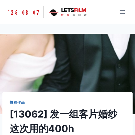
跳
胶
LETS
FiLM
'26 08 07
到
胶
片
的
味
道
片
内
的
容
味
道
LETSFILM
投稿作品
[13062] 发一组客片婚纱
这次用的400h