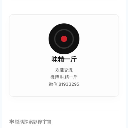
味精一斤
欢迎交流
微博 味精一斤
微信 81933295
🕸️ 继续探索影像宇宙