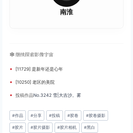
南淮
🕸️ 继续探索影像宇宙
•
[11729] 是新年还是心年
•
[10250] 老区的美院
•
投稿
作品
No.3242 雪|大吉沙。雾
文
#
作品
#
分享
#
投稿
#
胶卷
#
胶卷摄影
章
#
胶片
#
胶片摄影
#
胶片相机
#
黑白
标