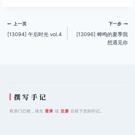
签：
文
上一页
下一步
[13094] 午后时光 vol.4
[13096] 蝉鸣的夏季我
章
想遇见你
导
航
撰 写 手 记
暗房门已锁，请先
登录
或
注册
后留下您的印记。