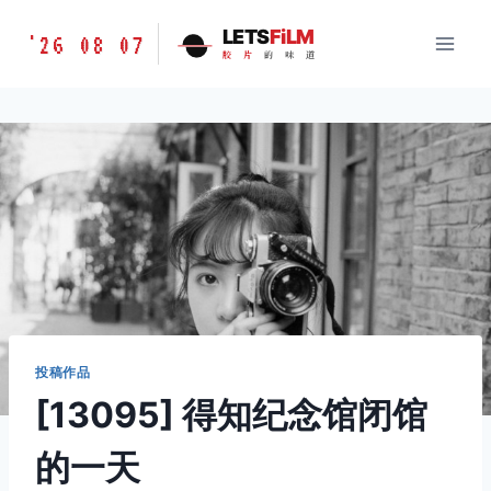
跳
胶
LETS
FiLM
'26 08 07
到
胶
片
的
味
道
片
内
的
容
味
道
LETSFILM
投稿作品
[13095] 得知纪念馆闭馆
的一天