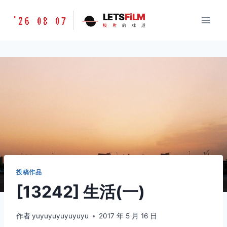
跳
胶
LETS
FiLM
'26 08 07
到
胶
片
的
味
道
片
内
的
容
味
道
LETSFILM
投稿作品
[13242] 生活(一)
作者
yuyuyuyuyuyuyu
2017 年 5 月 16 日