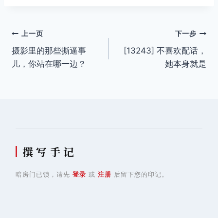
文
上一页
下一步
摄影里的那些撕逼事
[13243] 不喜欢配话，
章
儿，你站在哪一边？
她本身就是
导
航
撰 写 手 记
暗房门已锁，请先
登录
或
注册
后留下您的印记。