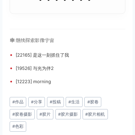
🕸️ 继续探索影像宇宙
•
[22165] 是这一刻抓住了我
•
[19526] 与光为伴2
•
[12223] morning
文
#
作品
#
分享
#
投稿
#
生活
#
胶卷
章
#
胶卷摄影
#
胶片
#
胶片摄影
#
胶片相机
标
签：
#
色彩