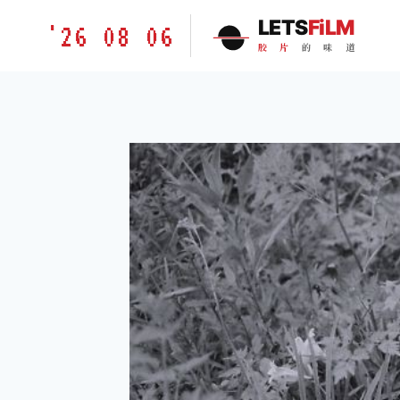
跳
胶
LETS
FiLM
'26 08 06
到
片
胶
片
的
味
道
内
的
容
味
道
LETSFILM