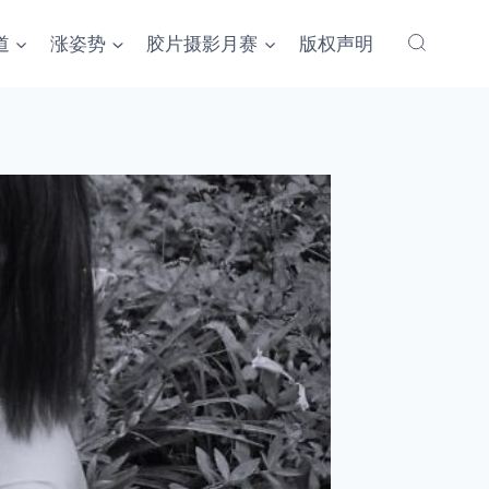
道
涨姿势
胶片摄影月赛
版权声明