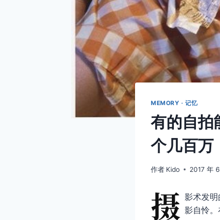
MEMORY · 记忆
有的自拍
个几百万
作者
Kido
2017 年 
摄
影术发明
影自怜。