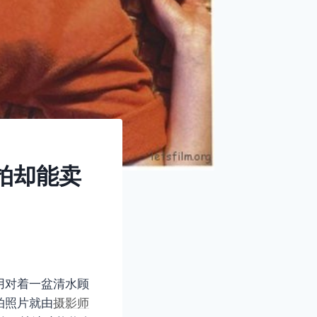
拍却能卖
用对着一盆清水顾
拍照片就由
摄影师