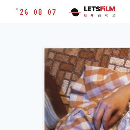
跳
胶
LETS
FiLM
'26 08 07
到
片
胶
片
的
味
道
内
的
容
味
道
LETSFILM